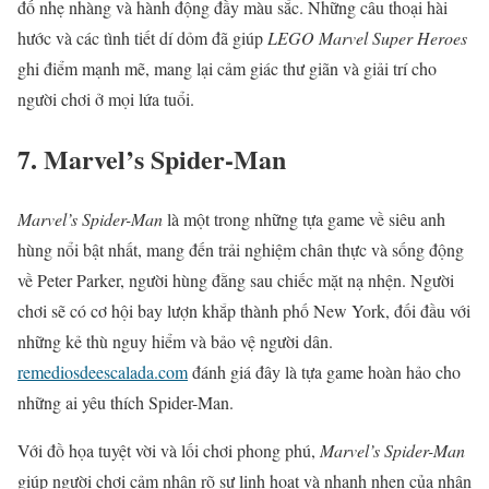
đố nhẹ nhàng và hành động đầy màu sắc. Những câu thoại hài
hước và các tình tiết dí dỏm đã giúp
LEGO Marvel Super Heroes
ghi điểm mạnh mẽ, mang lại cảm giác thư giãn và giải trí cho
người chơi ở mọi lứa tuổi.
7. Marvel’s Spider-Man
Marvel’s Spider-Man
là một trong những tựa game về siêu anh
hùng nổi bật nhất, mang đến trải nghiệm chân thực và sống động
về Peter Parker, người hùng đằng sau chiếc mặt nạ nhện. Người
chơi sẽ có cơ hội bay lượn khắp thành phố New York, đối đầu với
những kẻ thù nguy hiểm và bảo vệ người dân.
remediosdeescalada.com
đánh giá đây là tựa game hoàn hảo cho
những ai yêu thích Spider-Man.
Với đồ họa tuyệt vời và lối chơi phong phú,
Marvel’s Spider-Man
giúp người chơi cảm nhận rõ sự linh hoạt và nhanh nhẹn của nhân