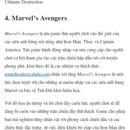
Ultimate Destruction
4. Marvel’s Avengers
Marvel’s Avengers
là tựa game đưa người chơi vào thế giới của
các siêu anh hùng nổi tiếng như Iron Man, Thor, và Captain
America. Tựa game hành động nhập vai này cung cấp cho người
chơi cơ hội tham gia vào các trận chiến hấp dẫn với cốt truyện
phong phú, kèm theo đó là các nhiệm vụ thách thức.
remediosdeescalada.com
nhận xét rằng
Marvel’s Avengers
là một
lựa chọn tuyệt vời cho những ai muốn nhập vai các siêu anh hùng
Marvel và bảo vệ Trái Đất khỏi hiểm họa.
Với đồ họa ấn tượng và lối chơi đầy cuốn hút, người chơi sẽ dễ
dàng bị cuốn vào những trận chiến đầy thử thách. Game cho phép
bạn trải nghiệm từng nhân vật với phong cách chiến đấu và các
chiêu thức đặc trưng, từ việc điều khiển bộ giáp của Iron Man đến