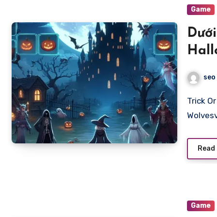
Game
Dưới
Hall
nhữn
seo
Trick Or Treat Bịt mắt hoá trang Dunking Ghost bowling
Wolvesv
Read
Game