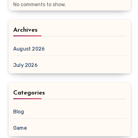
No comments to show.
Archives
August 2026
July 2026
Categories
Blog
Game