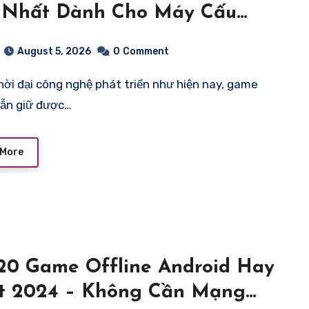
 Nhất Dành Cho Máy Cấu
h Thấp
August 5, 2026
0
Comment
 vẫn giữ được…
 More
20 Game Offline Android Hay
t 2024 – Không Cần Mạng