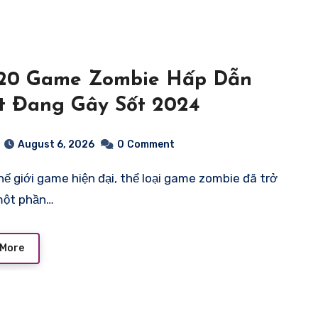
 20 Game Zombie Hấp Dẫn
t Đang Gây Sốt 2024
August 6, 2026
0
Comment
một phần…
 More