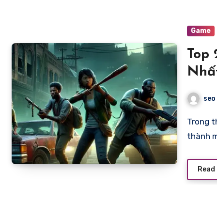
Game
Top
Nhấ
seo
Trong thế giới game hiện đại, thể loại game zombie đã trở
thành 
Read