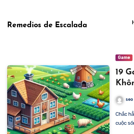
Skip
to
content
Remedios de Escalada
Game
19 G
Khôn
seo
Chắc hẳn ai trong chúng ta cũng đã từng mơ ước về một
cuộc s