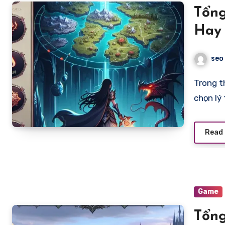
Tổng
Hay
seo
Trong thời đại số hóa hiện nay, game offline trở thành lựa
chọn lý
Read
Game
Tổng