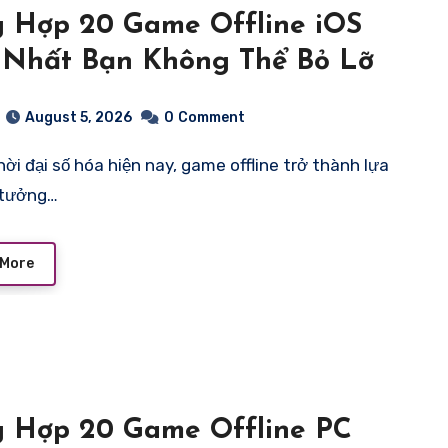
 Hợp 20 Game Offline iOS
 Nhất Bạn Không Thể Bỏ Lỡ
August 5, 2026
0
Comment
 tưởng…
 More
 Hợp 20 Game Offline PC