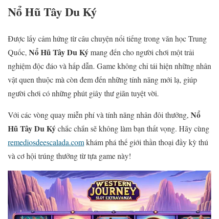
Nổ Hũ Tây Du Ký
Được lấy cảm hứng từ câu chuyện nổi tiếng trong văn học Trung
Nổ Hũ Tây Du Ký
Quốc,
mang đến cho người chơi một trải
nghiệm độc đáo và hấp dẫn. Game không chỉ tái hiện những nhân
vật quen thuộc mà còn đem đến những tính năng mới lạ, giúp
người chơi có những phút giây thư giãn tuyệt vời.
Nổ
Với các vòng quay miễn phí và tính năng nhân đôi thưởng,
Hũ Tây Du Ký
chắc chắn sẽ không làm bạn thất vọng. Hãy cùng
remediosdeescalada.com
khám phá thế giới thần thoại đầy kỳ thú
và cơ hội trúng thưởng từ tựa game này!