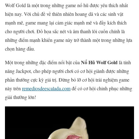
Wolf Gold là một trong những game nổ hũ được yêu thích nhất
hiện nay. Với chủ đề về thiên nhiên hoang dã và các sinh vật
mạnh mẽ, game mang lại cảm giác mạnh mẽ và đầy kích thích
cho người chơi. Đồ họa sắc nét và âm thanh lôi cuốn chính là
những điểm mạnh khiến game này trở thành một trong những lựa
chọn hàng đầu.
Nổ Hũ Wolf Gold
Một trong những đặc điểm nổi bật của
là tính
năng Jackpot, cho phép người chơi có cơ hội giành được những
phần thưởng cực kỳ giá trị. Đừng bỏ lỡ cơ hội trải nghiệm game
này trên
remediosdeescalada.com
để có cơ hội chinh phục những
giải thưởng lớn!