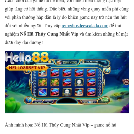
Cách chơi của game rất dễ hiểu, với nhiều biểu tượng đặc biệt
giúp tăng cơ hội thắng. Đặc biệt, những vòng quay miễn phí cùng
với phần thưởng hấp dẫn là lý do khiến game này trở nên thu hút
đối với nhiều người. Truy cập
remediosdeescalada.com
để trải
Nổ Hũ Thủy Cung Nhất Vip
nghiệm
và tìm kiếm những bí mật
dưới đáy đại dương!
Ảnh minh họa: Nổ Hũ Thủy Cung Nhất Vip – game nổ hủ