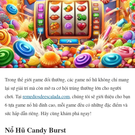
Trong thế giới game đổi thưởng, các game nổ hũ không chỉ mang
lại sự giải trí mà còn mở ra cơ hội trúng thưởng lớn cho người
chơi. Tại
remediosdeescalada.com
, chúng tôi sẽ giới thiệu cho bạn
6 tựa game nổ hũ đỉnh cao, mỗi game đều có những đặc điểm và
sức hấp dẫn riêng. Hãy cùng khám phá ngay!
Nổ Hũ Candy Burst