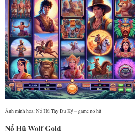
Ảnh minh họa: Nổ Hũ Tây Du Ký – game nổ hủ
Nổ Hũ Wolf Gold