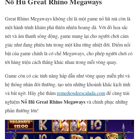
Nổ Hũ Great Rhino Megaways
Great Rhino Megaways không chỉ là một game nổ hũ mà còn là
một hành trình khám phá thiên nhiên hoang dã. Với đồ họa sắc
nét và âm thanh sống động, game mang lại cho người chơi cảm
giác như đang phiêu lưu trong một khu rừng nhiệt đới. Điểm nổi
bật của game chính là cơ chế Megaways, cho phép người chơi có
tới hàng triệu cách thắng khác nhau trong mỗi vòng quay.
Game còn có các tính năng hấp dẫn như vòng quay miễn phí và
hệ thống nhân đôi thưởng, tạo nên những khoảnh khắc kịch tính
và bất ngờ. Hãy ghé thăm
remediosdeescalada.com
để cùng trải
Nổ Hũ Great Rhino Megaways
nghiệm
và chinh phục những
phần thưởng lớn!