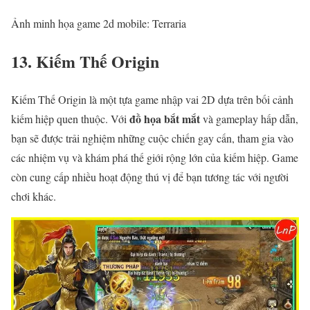
Ảnh minh họa game 2d mobile: Terraria
13. Kiếm Thế Origin
Kiếm Thế Origin là một tựa game nhập vai 2D dựa trên bối cảnh
đồ họa bắt mắt
kiếm hiệp quen thuộc. Với
và gameplay hấp dẫn,
bạn sẽ được trải nghiệm những cuộc chiến gay cấn, tham gia vào
các nhiệm vụ và khám phá thế giới rộng lớn của kiếm hiệp. Game
còn cung cấp nhiều hoạt động thú vị để bạn tương tác với người
chơi khác.