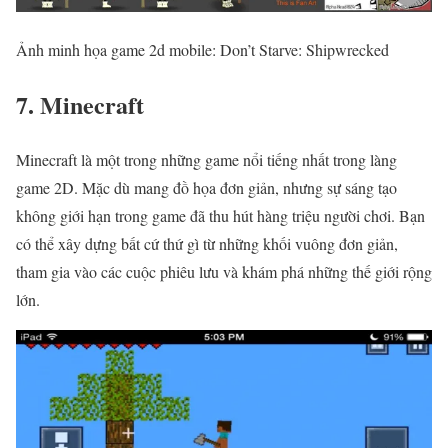
Ảnh minh họa game 2d mobile: Don’t Starve: Shipwrecked
7. Minecraft
Minecraft là một trong những game nổi tiếng nhất trong làng
game 2D. Mặc dù mang đồ họa đơn giản, nhưng sự sáng tạo
không giới hạn trong game đã thu hút hàng triệu người chơi. Bạn
có thể xây dựng bất cứ thứ gì từ những khối vuông đơn giản,
tham gia vào các cuộc phiêu lưu và khám phá những thế giới rộng
lớn.