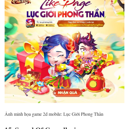
Ảnh minh họa game 2d mobile: Lục Giới Phong Thần