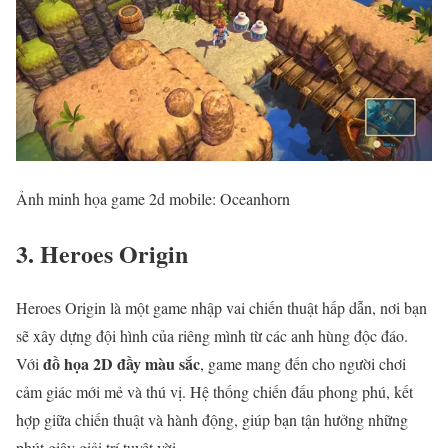
Ảnh minh họa game 2d mobile: Oceanhorn
3. Heroes Origin
Heroes Origin là một game nhập vai chiến thuật hấp dẫn, nơi bạn
sẽ xây dựng đội hình của riêng mình từ các anh hùng độc đáo.
đồ họa 2D đầy màu sắc
Với
, game mang đến cho người chơi
cảm giác mới mẻ và thú vị. Hệ thống chiến đấu phong phú, kết
hợp giữa chiến thuật và hành động, giúp bạn tận hưởng những
phút giây giải trí tuyệt vời.