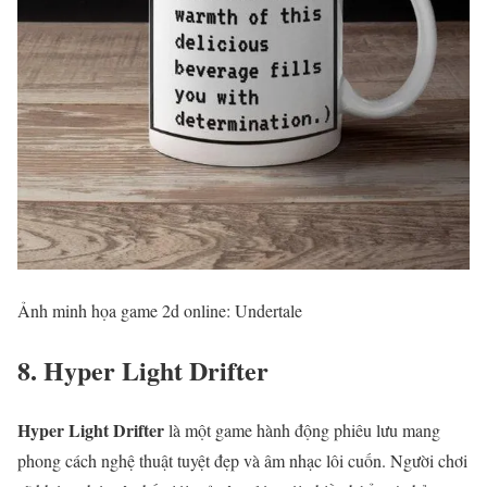
Ảnh minh họa game 2d online: Undertale
8. Hyper Light Drifter
Hyper Light Drifter
là một game hành động phiêu lưu mang
phong cách nghệ thuật tuyệt đẹp và âm nhạc lôi cuốn. Người chơi