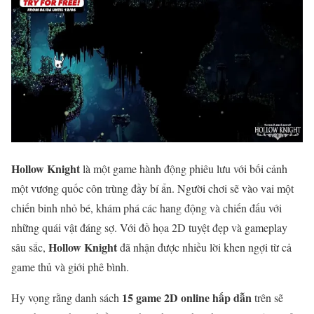
Hollow Knight
là một game hành động phiêu lưu với bối cảnh
một vương quốc côn trùng đầy bí ẩn. Người chơi sẽ vào vai một
chiến binh nhỏ bé, khám phá các hang động và chiến đấu với
những quái vật đáng sợ. Với đồ họa 2D tuyệt đẹp và gameplay
Hollow Knight
sâu sắc,
đã nhận được nhiều lời khen ngợi từ cả
game thủ và giới phê bình.
15 game 2D online hấp dẫn
Hy vọng rằng danh sách
trên sẽ