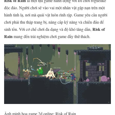
Risk of Rain
là một tựa game hành động với lối chơi roguelike
độc đáo. Người chơi sẽ vào vai một nhân vật gặp nạn trên một
hành tinh lạ, nơi mà quái vật luôn rình rập. Game yêu cầu người
chơi phải thu thập trang bị, nâng cấp kỹ năng và chiến đấu để
Risk of
sinh tồn. Với cơ chế chơi đa dạng và độ khó tăng dần,
Rain
mang đến trải nghiệm chơi game đầy thử thách.
Ảnh minh họa game 2d online: Risk of Rain