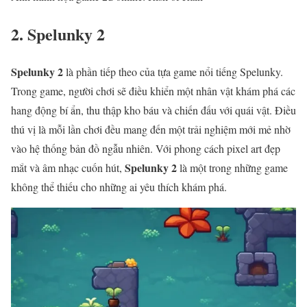
2. Spelunky 2
Spelunky 2
là phần tiếp theo của tựa game nổi tiếng Spelunky.
Trong game, người chơi sẽ điều khiển một nhân vật khám phá các
hang động bí ẩn, thu thập kho báu và chiến đấu với quái vật. Điều
thú vị là mỗi lần chơi đều mang đến một trải nghiệm mới mẻ nhờ
vào hệ thống bản đồ ngẫu nhiên. Với phong cách pixel art đẹp
Spelunky 2
mắt và âm nhạc cuốn hút,
là một trong những game
không thể thiếu cho những ai yêu thích khám phá.