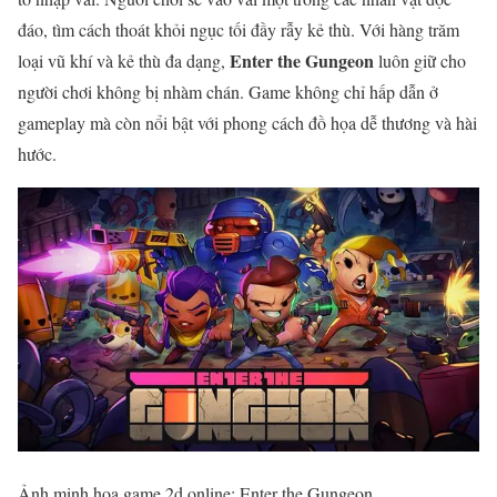
đáo, tìm cách thoát khỏi ngục tối đầy rẫy kẻ thù. Với hàng trăm
Enter the Gungeon
loại vũ khí và kẻ thù đa dạng,
luôn giữ cho
người chơi không bị nhàm chán. Game không chỉ hấp dẫn ở
gameplay mà còn nổi bật với phong cách đồ họa dễ thương và hài
hước.
Ảnh minh họa game 2d online: Enter the Gungeon