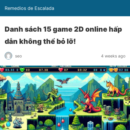
Remedios de Escalada
Danh sách 15 game 2D online hấp
dẫn không thể bỏ lỡ!
seo
4 weeks ago