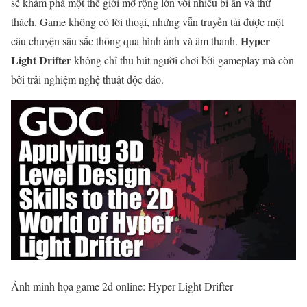
sẽ khám phá một thế giới mở rộng lớn với nhiều bí ẩn và thử
thách. Game không có lời thoại, nhưng vẫn truyền tải được một
Hyper
câu chuyện sâu sắc thông qua hình ảnh và âm thanh.
Light Drifter
không chỉ thu hút người chơi bởi gameplay mà còn
bởi trải nghiệm nghệ thuật độc đáo.
Ảnh minh họa game 2d online: Hyper Light Drifter