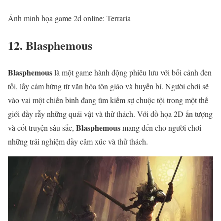
Ảnh minh họa game 2d online: Terraria
12. Blasphemous
Blasphemous
là một game hành động phiêu lưu với bối cảnh đen
tối, lấy cảm hứng từ văn hóa tôn giáo và huyền bí. Người chơi sẽ
vào vai một chiến binh đang tìm kiếm sự chuộc tội trong một thế
giới đầy rẫy những quái vật và thử thách. Với đồ họa 2D ấn tượng
Blasphemous
và cốt truyện sâu sắc,
mang đến cho người chơi
những trải nghiệm đầy cảm xúc và thử thách.