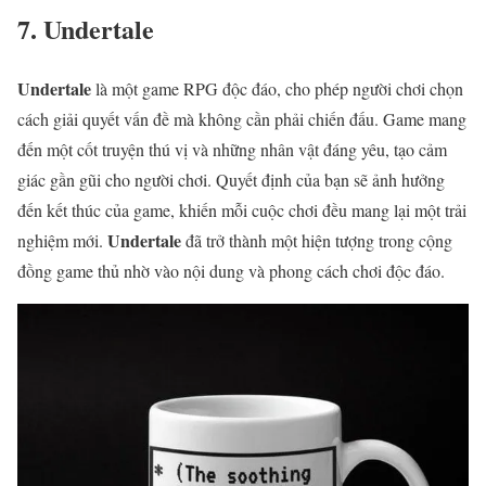
7. Undertale
Undertale
là một game RPG độc đáo, cho phép người chơi chọn
cách giải quyết vấn đề mà không cần phải chiến đấu. Game mang
đến một cốt truyện thú vị và những nhân vật đáng yêu, tạo cảm
giác gần gũi cho người chơi. Quyết định của bạn sẽ ảnh hưởng
đến kết thúc của game, khiến mỗi cuộc chơi đều mang lại một trải
Undertale
nghiệm mới.
đã trở thành một hiện tượng trong cộng
đồng game thủ nhờ vào nội dung và phong cách chơi độc đáo.