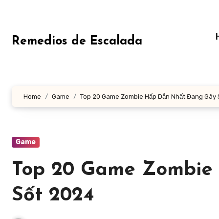
Skip
to
content
Remedios de Escalada
Home
Game
Top 20 Game Zombie Hấp Dẫn Nhất Đang Gây 
Game
Top 20 Game Zombie
Sốt 2024