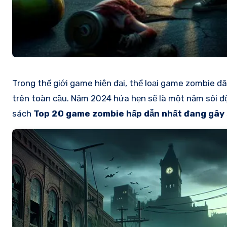
Trong thế giới game hiện đại, thể loại game zombie đ
trên toàn cầu. Năm 2024 hứa hẹn sẽ là một năm sôi đ
sách
Top 20 game zombie hấp dẫn nhất đang gây