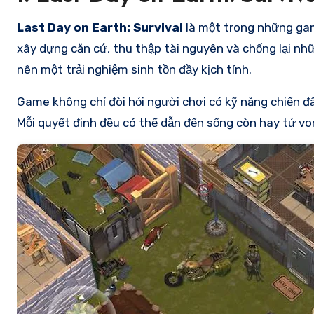
Last Day on Earth: Survival
là một trong những gam
xây dựng căn cứ, thu thập tài nguyên và chống lại nhữ
nên một trải nghiệm sinh tồn đầy kịch tính.
Game không chỉ đòi hỏi người chơi có kỹ năng chiến đ
Mỗi quyết định đều có thể dẫn đến sống còn hay tử von