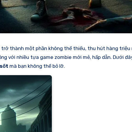
ã trở thành một phần không thể thiếu, thu hút hàng triệu
ộng với nhiều tựa game zombie mới mẻ, hấp dẫn. Dưới đâ
 sốt
mà bạn không thể bỏ lỡ.