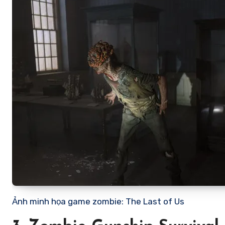
Ảnh minh họa game zombie: The Last of Us