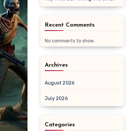
Recent Comments
No comments to show.
Archives
August 2026
July 2026
Categories