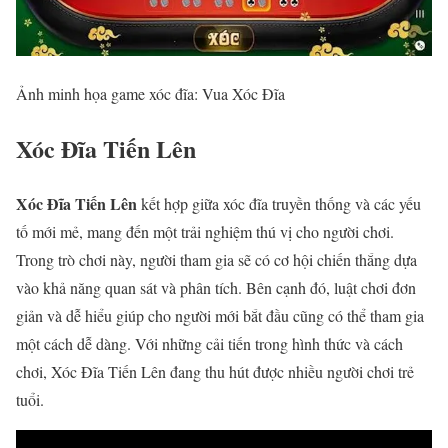
Ảnh minh họa game xóc đĩa: Vua Xóc Đĩa
Xóc Đĩa Tiến Lên
Xóc Đĩa Tiến Lên
kết hợp giữa xóc đĩa truyền thống và các yếu
tố mới mẻ, mang đến một trải nghiệm thú vị cho người chơi.
Trong trò chơi này, người tham gia sẽ có cơ hội chiến thắng dựa
vào khả năng quan sát và phân tích. Bên cạnh đó, luật chơi đơn
giản và dễ hiểu giúp cho người mới bắt đầu cũng có thể tham gia
một cách dễ dàng. Với những cải tiến trong hình thức và cách
chơi, Xóc Đĩa Tiến Lên đang thu hút được nhiều người chơi trẻ
tuổi.