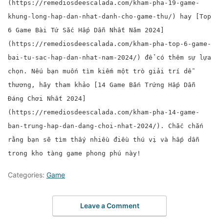
(https://remediosdeescalada.com/kham-pha-19-game-
khung-long-hap-dan-nhat-danh-cho-game-thu/) hay [Top
6 Game Bài Tứ Sắc Hấp Dẫn Nhất Năm 2024]
(https://remediosdeescalada.com/kham-pha-top-6-game-
bai-tu-sac-hap-dan-nhat-nam-2024/) để có thêm sự lựa
chọn. Nếu bạn muốn tìm kiếm một trò giải trí dễ
thương, hãy tham khảo [14 Game Bắn Trứng Hấp Dẫn
Đáng Chơi Nhất 2024]
(https://remediosdeescalada.com/kham-pha-14-game-
ban-trung-hap-dan-dang-choi-nhat-2024/). Chắc chắn
rằng bạn sẽ tìm thấy nhiều điều thú vị và hấp dẫn
trong kho tàng game phong phú này!
Categories:
Game
Leave a Comment