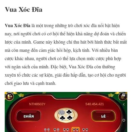
Vua Xóc Đĩa
Vua Xóc Đĩa
là một trong những trò chơi xóc đĩa nổi bật hiện
nay, nơi người chơi có cơ hội thể hiện khả năng dự đoán và chiến
lược của mình. Game này không chỉ thu hút bởi hình thức bắt mắt
mà còn mang đến cảm giác hồi hộp, kịch tính. Với nhiều bàn
cược khác nhau, người chơi có thể lựa chọn mức cược phù hợp
với ngân sách của mình. Đặc biệt, Vua Xóc Đĩa còn thường
xuyên tổ chức các sự kiện, giải đấu hấp dẫn, tạo cơ hội cho người
chơi giao lưu và cạnh tranh.