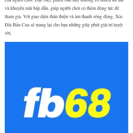
và khuyến mãi hấp dẫn, giúp người chơi có thêm động lực để
tham gia. Với giao diện thân thiện và âm thanh sống động, Xóc
Đĩa Bầu Cua sẽ mang lại cho bạn những giây phút giải trí tuyệt
vời.