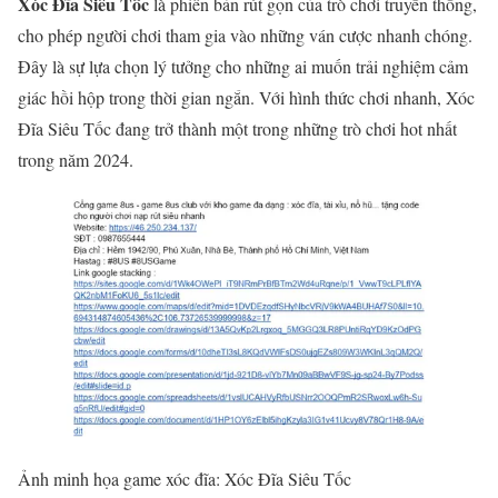
Xóc Đĩa Siêu Tốc
là phiên bản rút gọn của trò chơi truyền thống,
cho phép người chơi tham gia vào những ván cược nhanh chóng.
Đây là sự lựa chọn lý tưởng cho những ai muốn trải nghiệm cảm
giác hồi hộp trong thời gian ngắn. Với hình thức chơi nhanh, Xóc
Đĩa Siêu Tốc đang trở thành một trong những trò chơi hot nhất
trong năm 2024.
Ảnh minh họa game xóc đĩa: Xóc Đĩa Siêu Tốc