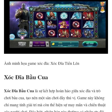
Ảnh minh họa game xóc đĩa: Xóc Đĩa Tiến Lên
Xóc Đĩa Bầu Cua
Xóc Đĩa Bầu Cua
là sự kết hợp hoàn hảo giữa xóc đĩa và trò
chơi bầu cua, tạo nên một sân chơi đầy thú vị. Game này không
chỉ mang tính giải trí mà còn thể hiện sự may mắn và chiến thuật
của người chơi. Đặc biệt, phiên bản này thường có nhiều ưu đãi