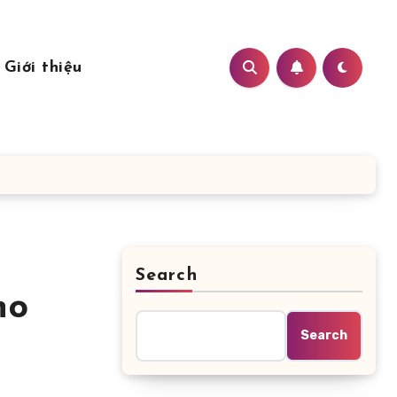
Giới thiệu
Search
ho
Search