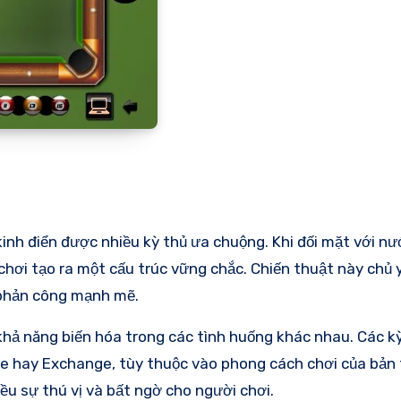
nh điển được nhiều kỳ thủ ưa chuộng. Khi đối mặt với nướ
chơi tạo ra một cấu trúc vững chắc. Chiến thuật này chủ
 phản công mạnh mẽ.
khả năng biến hóa trong các tình huống khác nhau. Các kỳ
ce hay Exchange, tùy thuộc vào phong cách chơi của bản
ều sự thú vị và bất ngờ cho người chơi.