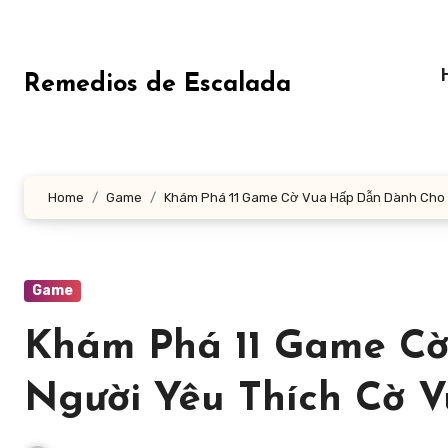
Skip
to
content
Remedios de Escalada
Home
Game
Khám Phá 11 Game Cờ Vua Hấp Dẫn Dành Cho 
Game
Khám Phá 11 Game C
Người Yêu Thích Cờ 