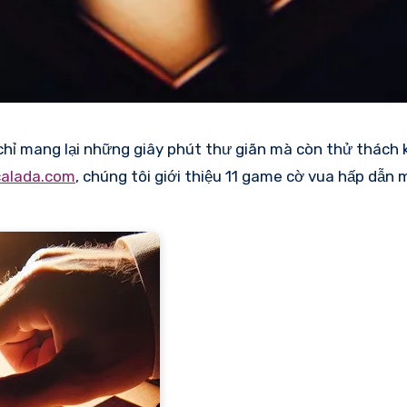
chỉ mang lại những giây phút thư giãn mà còn thử thách 
alada.com
, chúng tôi giới thiệu 11 game cờ vua hấp dẫn