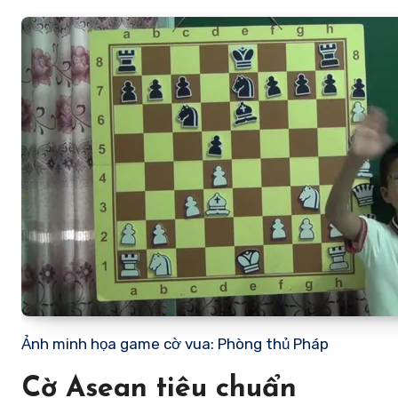
Ảnh minh họa game cờ vua: Phòng thủ Pháp
Cờ Asean tiêu chuẩn