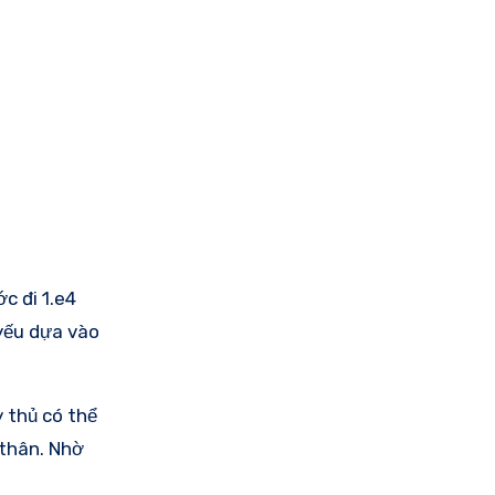
c đi 1.e4
 yếu dựa vào
 thủ có thể
 thân. Nhờ