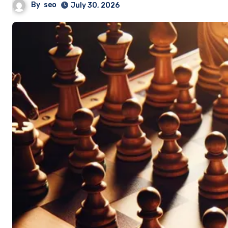
By
seo
July 30, 2026