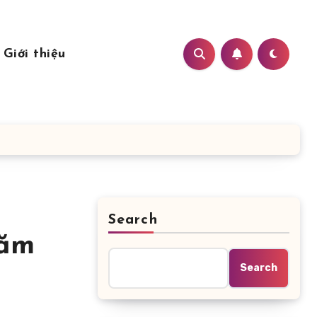
Giới thiệu
Search
Năm
Search