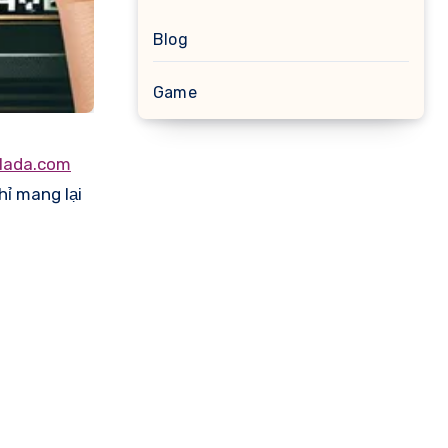
Blog
Game
lada.com
hỉ mang lại