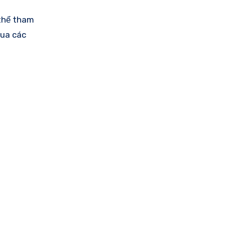
 thể tham
qua các