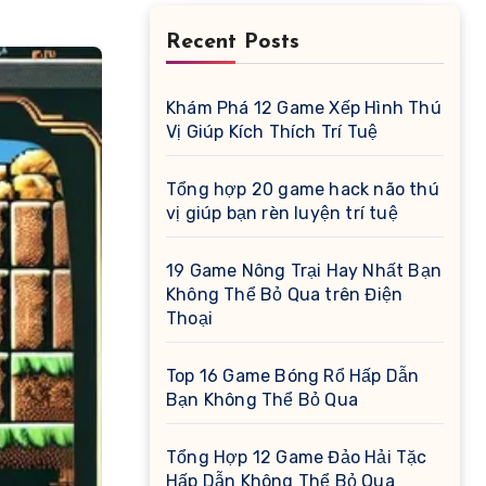
Recent Posts
Khám Phá 12 Game Xếp Hình Thú
Vị Giúp Kích Thích Trí Tuệ
Tổng hợp 20 game hack não thú
vị giúp bạn rèn luyện trí tuệ
19 Game Nông Trại Hay Nhất Bạn
Không Thể Bỏ Qua trên Điện
Thoại
Top 16 Game Bóng Rổ Hấp Dẫn
Bạn Không Thể Bỏ Qua
Tổng Hợp 12 Game Đảo Hải Tặc
Hấp Dẫn Không Thể Bỏ Qua