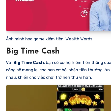
Ảnh minh họa game kiếm tiền: Wealth Words
Big Time Cash
Với
Big Time Cash
, bạn có cơ hội kiếm tiền thông qu
công sẽ mang lại cho bạn cơ hội nhận tiền thưởng lớn.
nhau, khiến cho việc chơi trở nên thú vị hơn.