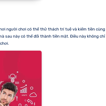
ơi người chơi có thể thử thách trí tuệ và kiếm tiền cùng 
mà sau này có thể đổi thành tiền mặt. Điều này không chỉ
chơi.