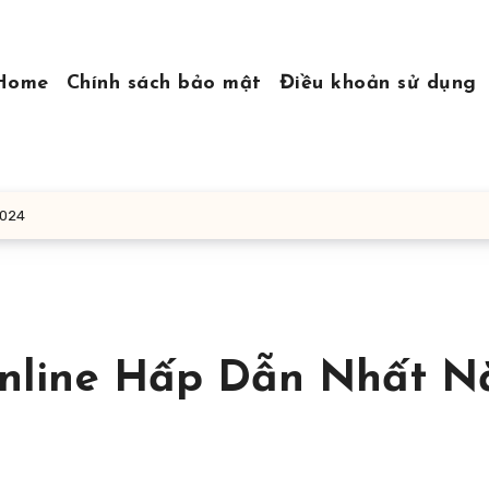
Home
Chính sách bảo mật
Điều khoản sử dụng
2024
Online Hấp Dẫn Nhất 