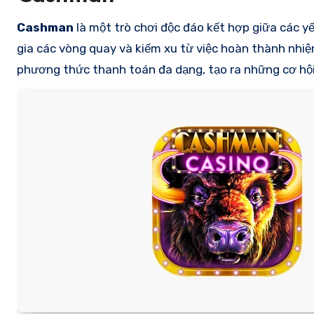
Cashman
là một trò chơi độc đáo kết hợp giữa các y
gia các vòng quay và kiếm xu từ việc hoàn thành nhiệ
phương thức thanh toán đa dạng, tạo ra những cơ hội 