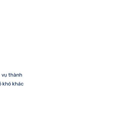
m vụ thành
độ khó khác