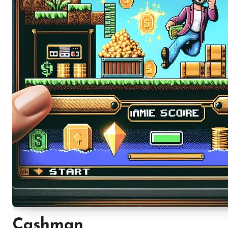
Cashman