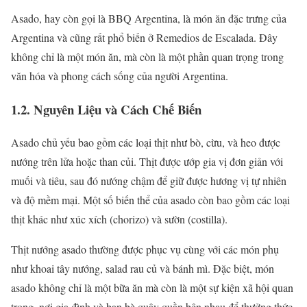
Asado, hay còn gọi là BBQ Argentina, là món ăn đặc trưng của
Argentina và cũng rất phổ biến ở Remedios de Escalada. Đây
không chỉ là một món ăn, mà còn là một phần quan trọng trong
văn hóa và phong cách sống của người Argentina.
1.2. Nguyên Liệu và Cách Chế Biến
Asado chủ yếu bao gồm các loại thịt như bò, cừu, và heo được
nướng trên lửa hoặc than củi. Thịt được ướp gia vị đơn giản với
muối và tiêu, sau đó nướng chậm để giữ được hương vị tự nhiên
và độ mềm mại. Một số biến thể của asado còn bao gồm các loại
thịt khác như xúc xích (chorizo) và sườn (costilla).
Thịt nướng asado thường được phục vụ cùng với các món phụ
như khoai tây nướng, salad rau củ và bánh mì. Đặc biệt, món
asado không chỉ là một bữa ăn mà còn là một sự kiện xã hội quan
trọng, nơi gia đình và bạn bè quây quần bên nhau để thưởng thức